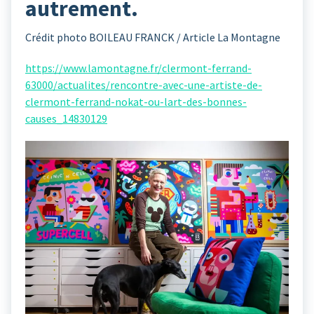
autrement.
Crédit photo BOILEAU FRANCK / Article La Montagne
https://www.lamontagne.fr/clermont-ferrand-
63000/actualites/rencontre-avec-une-artiste-de-
clermont-ferrand-nokat-ou-lart-des-bonnes-
causes_14830129