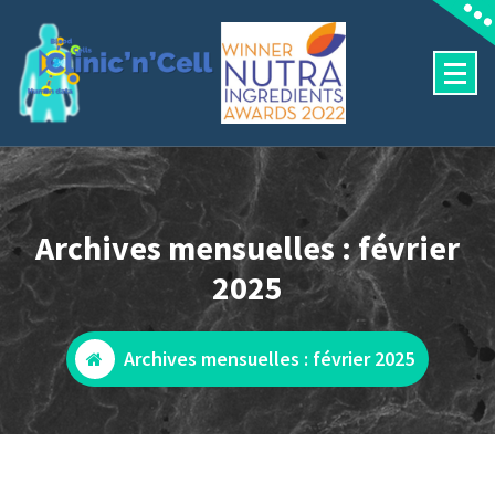
Aller
au
contenu
Predictive human outcomes
Archives mensuelles : février
2025
Archives mensuelles : février 2025